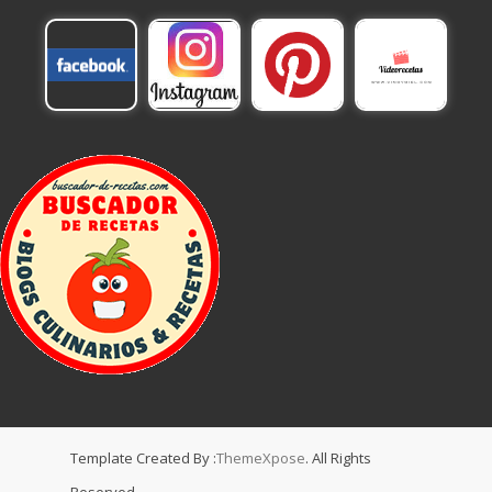
Template Created By :
ThemeXpose
. All Rights