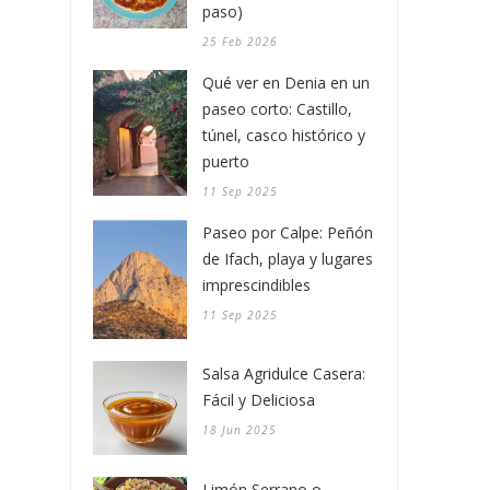
paso)
25 Feb 2026
Qué ver en Denia en un
paseo corto: Castillo,
túnel, casco histórico y
puerto
11 Sep 2025
Paseo por Calpe: Peñón
de Ifach, playa y lugares
imprescindibles
11 Sep 2025
Salsa Agridulce Casera:
Fácil y Deliciosa
18 Jun 2025
Limón Serrano o