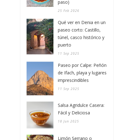
paso)
25 Feb 2026
Qué ver en Denia en un
paseo corto: Castillo,
túnel, casco histórico y
puerto
11 Sep 2025
Paseo por Calpe: Peñón
de Ifach, playa y lugares
imprescindibles
11 Sep 2025
Salsa Agridulce Casera:
Fácil y Deliciosa
18 Jun 2025
Limón Serrano o